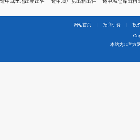
造甲城土地出租出售
造甲城厂房出租出售
造甲城仓库出租
网站首页
|
招商引资
|
投
Co
本站为非官方