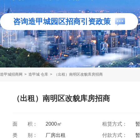
咨询造甲城园区招商引资政策
造甲城招商网
>
造甲城 仓库
>
（出租）南明区改貌库房招商
（出租）南明区改貌库房招商
面 积：
2000㎡
租赁方式：
类 别：
厂房出租
付款方式：