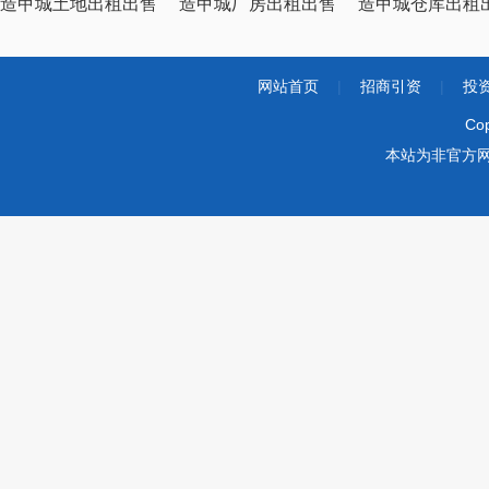
造甲城土地出租出售
造甲城厂房出租出售
造甲城仓库出租
网站首页
|
招商引资
|
投
Co
本站为非官方